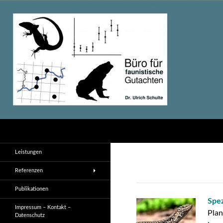
Suchen
Büro für Faunistische Gutachten – Dr. Ulrich Schulte
Artenschutz – Amphibien und
Leistungen
Reptilien
Referenzen
Publikationen
Spez
Impressum – Kontakt –
Plan
Datenschutz