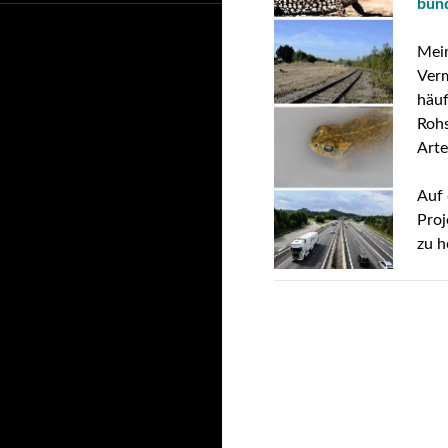
bun
Mein
Verm
häuf
Rohs
Arte
Auf 
Proj
zu h